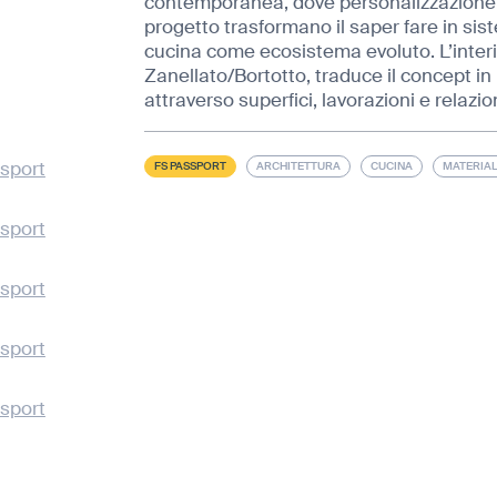
contemporanea, dove personalizzazione, i
progetto trasformano il saper fare in si
cucina come ecosistema evoluto. L’interio
Zanellato/Bortotto, traduce il concept in
attraverso superfici, lavorazioni e relazio
sport
FS PASSPORT
ARCHITETTURA
CUCINA
MATERIAL
sport
sport
sport
sport