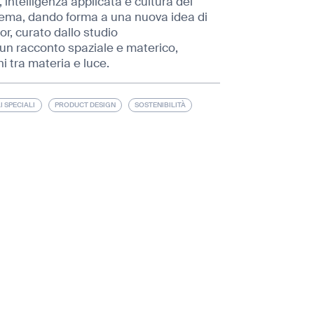
ntelligenza applicata e cultura del
stema, dando forma a una nuova idea di
r, curato dallo studio
 un racconto spaziale e materico,
ni tra materia e luce.
I SPECIALI
PRODUCT DESIGN
SOSTENIBILITÀ