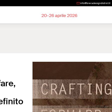
info@breradesigndistrict.it
20–26 aprile 2026
alla sperimentazione, definito dall’innovazione
are,
finito