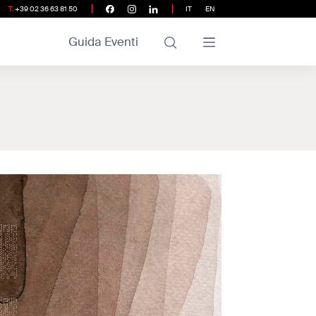
T.
+39 02 36 63 81 50
IT
EN
Guida Eventi