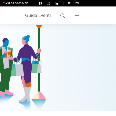
T.
+39 02 36 63 81 50
IT
EN
Guida Eventi