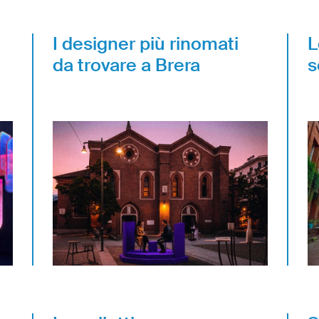
I designer più rinomati
L
da trovare a Brera
s