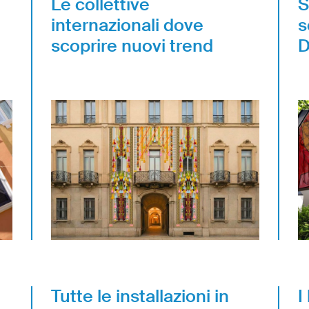
Le collettive
S
internazionali dove
s
scoprire nuovi trend
D
Tutte le installazioni in
I