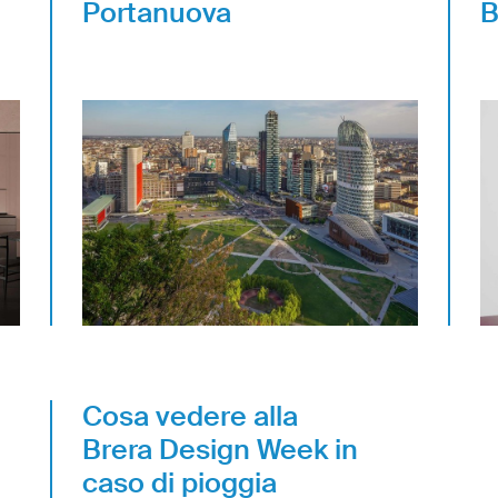
Portanuova
B
Cosa vedere alla
Brera Design Week in
caso di pioggia