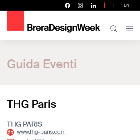
IT
EN
Home
Guida Eventi
Guida Eventi
THG Paris
THG Paris
THG PARIS
www.thg-paris.com