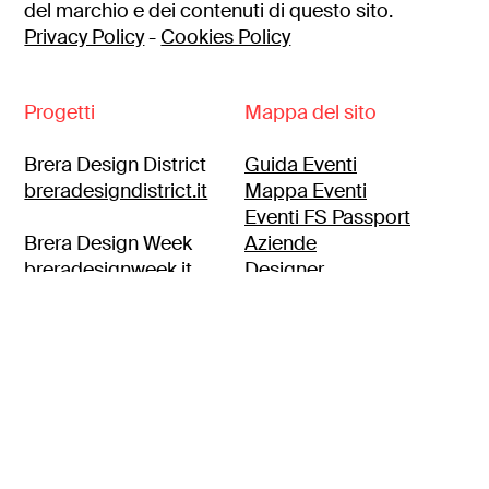
del marchio e dei contenuti di questo sito.
Privacy Policy
-
Cookies Policy
Progetti
Mappa del sito
Brera Design District
Guida Eventi
breradesigndistrict.it
Mappa Eventi
Eventi FS Passport
Brera Design Week
Aziende
breradesignweek.it
Designer
Itinerari
Brera location
breralocation.com
Press
Contatti
Brera Design Apartment
Area clienti
breradesignapartment.it