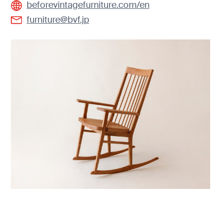
beforevintagefurniture.com/en
furniture@bvf.jp