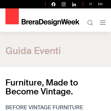
IT
EN
Home
Guida Eventi
Guida Eventi
Furniture, Made to Become Vintage.
Furniture, Made to
Become Vintage.
BEFORE VINTAGE FURNITURE