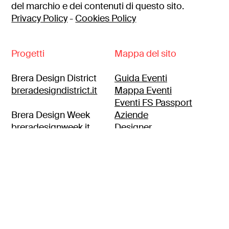
del marchio e dei contenuti di questo sito.
Privacy Policy
-
Cookies Policy
Progetti
Mappa del sito
Brera Design District
Guida Eventi
breradesigndistrict.it
Mappa Eventi
Eventi FS Passport
Brera Design Week
Aziende
breradesignweek.it
Designer
Itinerari
Brera location
breralocation.com
Press
Contatti
Brera Design Apartment
Area clienti
breradesignapartment.it