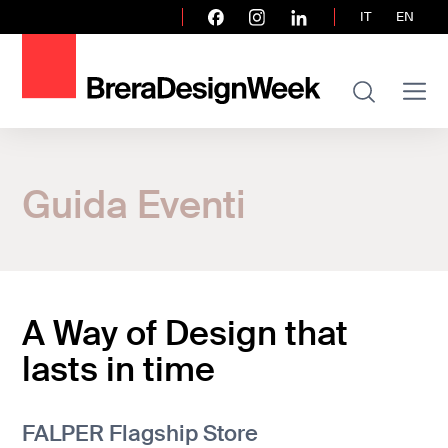
IT
EN
Home
Guida Eventi
Guida Eventi
A Way of Design that lasts in time
A Way of Design that
lasts in time
FALPER Flagship Store