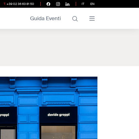
T.
+39 02 36 63 81 50
IT
EN
Guida Eventi