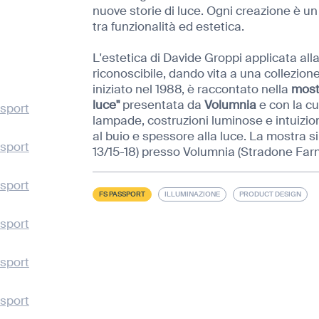
nuove storie di luce. Ogni creazione è un
tra funzionalità ed estetica.
L'estetica di Davide Groppi applicata alla
riconoscibile, dando vita a una collezione
iniziato nel 1988, è raccontato nella
most
luce"
presentata da
Volumnia
e con la cu
sport
lampade, costruzioni luminose e intuizi
al buio e spessore alla luce. La mostra si
sport
13/15-18) presso Volumnia (Stradone Far
sport
FS PASSPORT
ILLUMINAZIONE
PRODUCT DESIGN
sport
sport
sport